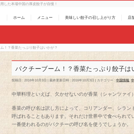
使用した本場中国の厚皮餃子が自慢！
ホーム
メニュー
美味しい餃子の召し上がり方
店
ーム！？香菜たっぷり餃子はいかが？
パクチーブーム！？香菜たっぷり餃子は
投稿日 : 2016年10月3日
最終更新日時 : 2016年10月3日
カテゴリー :
中国情報
,
中華料理といえば、欠かせないのが香菜（シャンツァイ
香菜の呼び名は訳し方によって、コリアンダー、シラン
呼ばれることもあります。それだけ世界中で食べられて
一番使われるのがパクチーの呼び名を使うでしょうか。