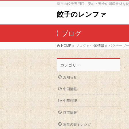
堺市の餃子専門店。安心・安全の国産食材を
餃子のレンファ
ブログ
HOME
»
ブログ
»
中国情報
»
パクチーブ
カテゴリー
お知らせ
中国情報
中華料理
堺市情報
蓮華の餃子レシピ