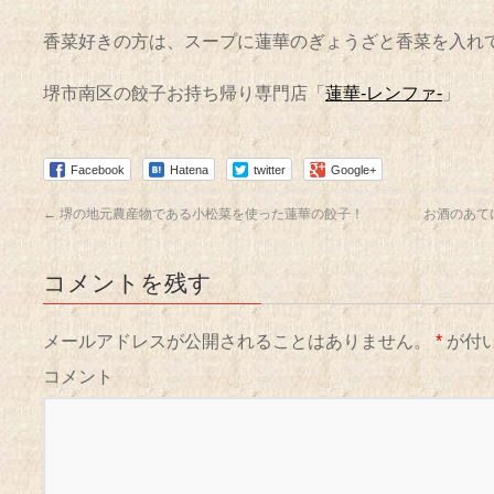
香菜好きの方は、スープに蓮華のぎょうざと香菜を入れ
堺市南区の餃子お持ち帰り専門店「
蓮華-レンファ-
」
Facebook
Hatena
twitter
Google+
←
堺の地元農産物である小松菜を使った蓮華の餃子！
お酒のあて
コメントを残す
メールアドレスが公開されることはありません。
*
が付
コメント